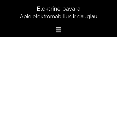
Skip
Elektrinė pavara
to
Apie elektromobilius ir daugiau
content