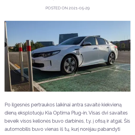
POSTED ON
2021-05-29
Po ilgesnės pertraukos laikinai antra savaitė kiekvieną
dieną eksplotuoju Kia Optima Plug-in. Visas dvi savaites
beveik visos kelionės buvo darbinės, t.y. į ofisą ir atgal. Šis
automobilis buvo vienas iš tų, kurį norėjau pabandyti