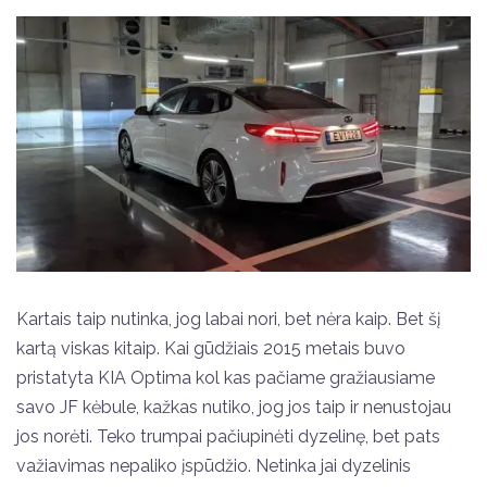
Kartais taip nutinka, jog labai nori, bet nėra kaip. Bet šį
kartą viskas kitaip. Kai gūdžiais 2015 metais buvo
pristatyta KIA Optima kol kas pačiame gražiausiame
savo JF kėbule, kažkas nutiko, jog jos taip ir nenustojau
jos norėti. Teko trumpai pačiupinėti dyzelinę, bet pats
važiavimas nepaliko įspūdžio. Netinka jai dyzelinis