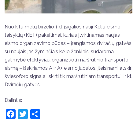
Nuo kitų metų birželio 1 d. įsigalios nauji Kelių eismo
taisyklių (KET) pakeitimai, kuriais įtvirtinamas naujas
eismo organizavimo būdas – įrengiamos dviračių gatvės
su naujais jas žyminčiais kelio ženklais, sudaroma
galimybė efektyviau organizuoti maršrutinio transporto
eismą – išskiriamos A ir A+ eismo juostos, įteisinami atskiri
šviesoforo signalai, skirti tik maršrutiniam transportui, ir kt.
Dviračių gatvės
Dalintis:
Facebook
Twitter
Share