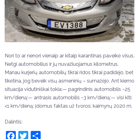
Nori to ar nenori vienaip ar kitaip karantinas paveikė visus.
Netgi automobilius ir jų nuvažiuojamus kilometrus.
Manau kurjerių automobilių tikrai ridos tikrai padidėjo, bet
tikėtina, jog beveik visų asmeninių – sumažėjo. Ant kiemo
situacija vidutiniškai tokia:— pagrindinis automoiblis ~25
km/dieną;— antrasis automobilis ~3 km/dieną;— visi kiti:
<1 km/dieną; Įdomus faktas už tvoros: kaimynų 2020 m.
Dalintis:
Facebook
Twitter
Share