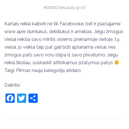
POSTED ON
2025-12-07
Kartais reikia kalbėti ne tik Facebooke, bet ir plačiajame
www apie durniukus, debiliukus ir amebas. Jeigu žmogus
viešai reikšia savo mintis visiems preinamoje vietoje, t.y.
viešai, jo veikla taip pat gali būti aptariama viešai, nes
žmogus pats savo noru išlipa iš savo privatumo. Jeigu
reikia tiksliau, susiraskit atitinkamus įstatymus patys
Taigi. Pirmas naują kategoriją atidaro
Dalintis:
Facebook
Twitter
Share