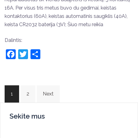
16A. Per visus tris metus buvo du gedimai, keistas
kontaktorius (60A), keistas automatinis saugiklis (40A),
keista CR2032 baterija (3V); Šiuo metu reikia
Dalintis:
Facebook
Twitter
Share
Posts
1
2
Next
pagination
Sekite mus