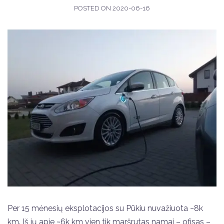
POSTED ON
2020-06-16
Per 15 mėnesių eksplotacijos su Pūkiu nuvažiuota ~8k
km. Iš jų apie ~6k km vien tik maršrutas namai – ofisas –