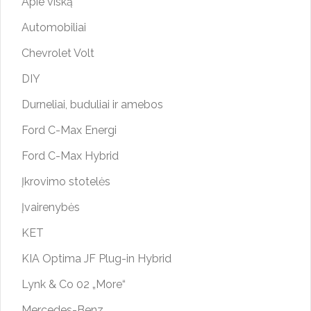
Apie viską
Automobiliai
Chevrolet Volt
DIY
Durneliai, buduliai ir amebos
Ford C-Max Energi
Ford C-Max Hybrid
Įkrovimo stotelės
Įvairenybės
KET
KIA Optima JF Plug-in Hybrid
Lynk & Co 02 „More“
Mercedes-Benz