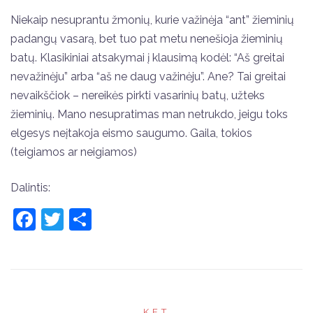
Niekaip nesuprantu žmonių, kurie važinėja “ant” žieminių
padangų vasarą, bet tuo pat metu nenešioja žieminių
batų. Klasikiniai atsakymai į klausimą kodėl: “Aš greitai
nevažinėju” arba “aš ne daug važinėju”. Ane? Tai greitai
nevaikščiok – nereikės pirkti vasarinių batų, užteks
žieminių. Mano nesupratimas man netrukdo, jeigu toks
elgesys neįtakoja eismo saugumo. Gaila, tokios
(teigiamos ar neigiamos)
Dalintis:
Facebook
Twitter
Share
KET