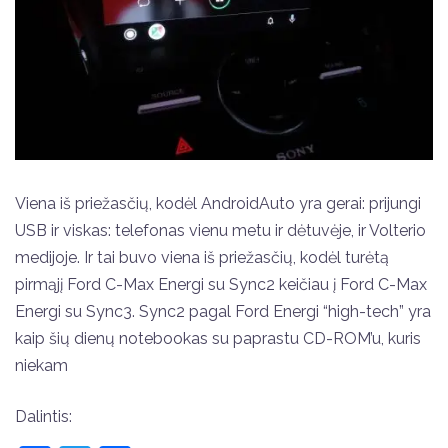
Viena iš priežasčių, kodėl AndroidAuto yra gerai: prijungi
USB ir viskas: telefonas vienu metu ir dėtuvėje, ir Volterio
medijoje. Ir tai buvo viena iš priežasčių, kodėl turėtą
pirmąjį Ford C-Max Energi su Sync2 keičiau į Ford C-Max
Energi su Sync3. Sync2 pagal Ford Energi “high-tech” yra
kaip šių dienų notebookas su paprastu CD-ROM’u, kuris
niekam
Dalintis: