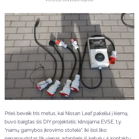
Prieš beveik tris metus, kai Nissan Leaf pakeliui į kiemą,
buvo baigtas šis DIY projektėlis: kilnojama EVSE, t.y.
“namų gamybos įkrovimo stotelė”. Iki šiol liko
nepanaudotas tik vienas adapteris iš keturių: 5 kontaktų