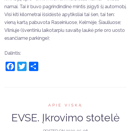
namai. Tai ir buvo pagrindindinė mintis įsigyti šį automobį.
Visi kiti kilometrai išsidėstė apytiksliai tai šen, tai ten:
vieną kartą pabuvota Raseiniuose, Kelmėje, Šiauliuose;
Vilniuje (šventiniu laikotarpiu savaitę laukė prie oro uosto
esančiame parkinge);
Dalintis:
Facebook
Twitter
Share
APIE VISKĄ
EVSE. Įkrovimo stotelė
POSTED ON
2020-05-06