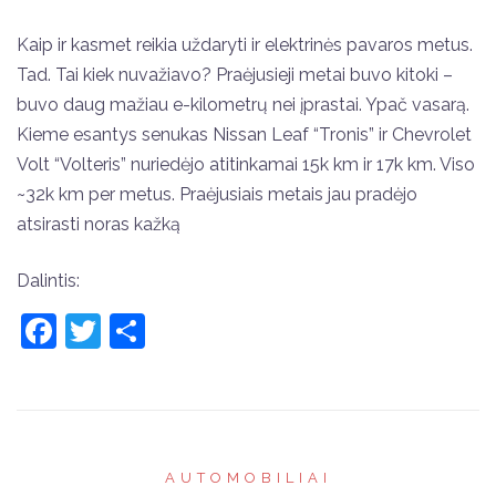
Kaip ir kasmet reikia uždaryti ir elektrinės pavaros metus.
Tad. Tai kiek nuvažiavo? Praėjusieji metai buvo kitoki –
buvo daug mažiau e-kilometrų nei įprastai. Ypač vasarą.
Kieme esantys senukas Nissan Leaf “Tronis” ir Chevrolet
Volt “Volteris” nuriedėjo atitinkamai 15k km ir 17k km. Viso
~32k km per metus. Praėjusiais metais jau pradėjo
atsirasti noras kažką
Dalintis:
Facebook
Twitter
Share
AUTOMOBILIAI