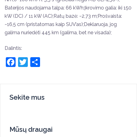
Baterijos naudojama talpa: 66 kWh;Įkrovimo galia: iki 150
kW (DC) / 11 kW (AC);Ratų bazė: ~2,73 m;Prošvaista:
~16,5 cm (pristatomas kaip SUV’as);Deklaruoja, jog
galima nuriedėti 445 km (galima, bet ne visada);
Dalintis:
Facebook
Twitter
Share
Sekite mus
Mūsų draugai