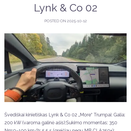
Lynk & Co 02
POSTED ON
2025-10-12
Švediškai kinietiškas Lynk & Co 02 „More“ Trumpai: Galia:
200 kW (varoma galinė ašis);Sukimo momentas: 350
Nm;0–100 km/h: 5,5 s (greičiau negu MB CLA250+);