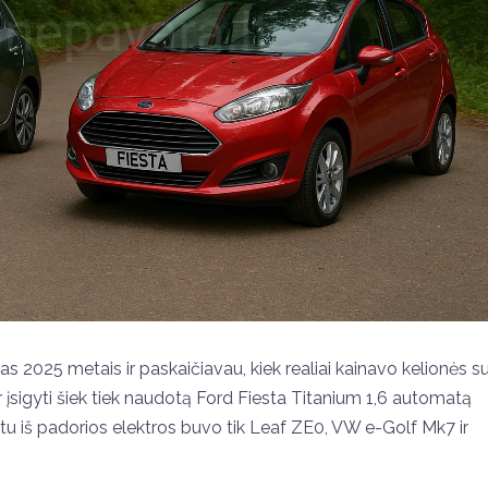
as 2025 metais ir paskaičiavau, kiek realiai kainavo kelionės s
 įsigyti šiek tiek naudotą Ford Fiesta Titanium 1,6 automatą
tu iš padorios elektros buvo tik Leaf ZE0, VW e-Golf Mk7 ir