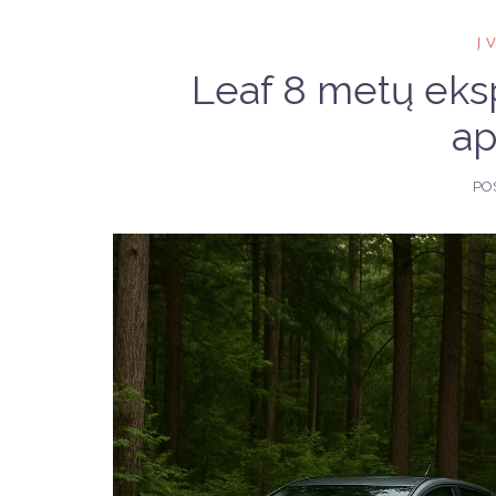
Į
Leaf 8 metų ekspl
ap
PO