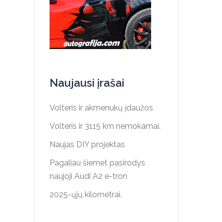
Naujausi įrašai
Volteris ir akmenukų įdaužos
Volteris ir 3115 km nemokamai.
Naujas DIY projektas
Pagaliau šiemet pasirodys
naujoji Audi A2 e-tron
2025-ųjų kilometrai.