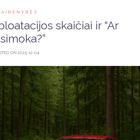
VAIRENYBĖS
oatacijos skaičiai ir “Ar
simoka?”
STED ON
2025-12-04