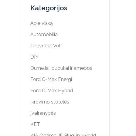
Kategorijos
Apie viską
Automobiliai
Chevrolet Volt
DIY
Durneliai, buduliai ir amebos
Ford C-Max Energi
Ford C-Max Hybrid
Įkrovimo stotelės
Įvairenybės
KET
KIA Optima JF Plug-in Hybrid