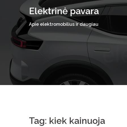
Skip
Elektrinė pavara
to
content
Apie elektromobilius ir daugiau
Tag:
kiek kainuoja