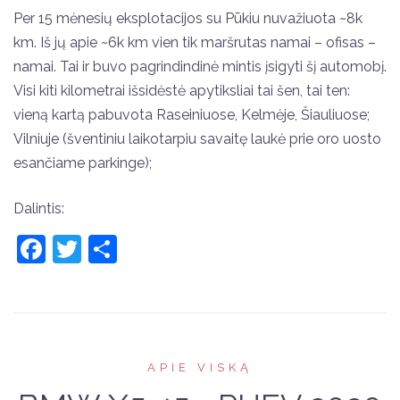
Per 15 mėnesių eksplotacijos su Pūkiu nuvažiuota ~8k
km. Iš jų apie ~6k km vien tik maršrutas namai – ofisas –
namai. Tai ir buvo pagrindindinė mintis įsigyti šį automobį.
Visi kiti kilometrai išsidėstė apytiksliai tai šen, tai ten:
vieną kartą pabuvota Raseiniuose, Kelmėje, Šiauliuose;
Vilniuje (šventiniu laikotarpiu savaitę laukė prie oro uosto
esančiame parkinge);
Dalintis:
Facebook
Twitter
Share
APIE VISKĄ