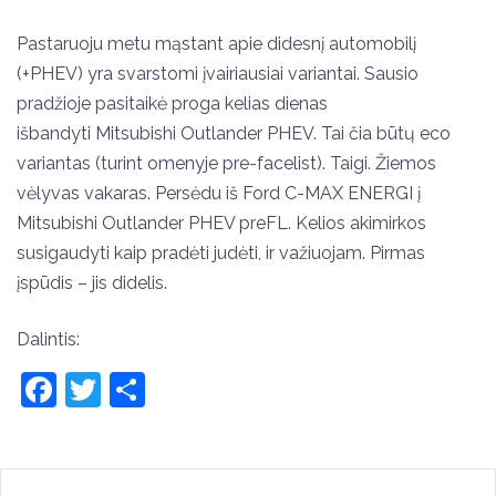
Pastaruoju metu mąstant apie didesnį automobilį
(+PHEV) yra svarstomi įvairiausiai variantai. Sausio
pradžioje pasitaikė proga kelias dienas
išbandyti Mitsubishi Outlander PHEV. Tai čia būtų eco
variantas (turint omenyje pre-facelist). Taigi. Žiemos
vėlyvas vakaras. Persėdu iš Ford C-MAX ENERGI į
Mitsubishi Outlander PHEV preFL. Kelios akimirkos
susigaudyti kaip pradėti judėti, ir važiuojam. Pirmas
įspūdis – jis didelis.
Dalintis:
Facebook
Twitter
Share