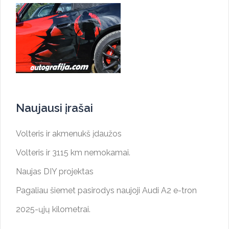
Naujausi įrašai
Volteris ir akmenukš įdaužos
Volteris ir 3115 km nemokamai.
Naujas DIY projektas
Pagaliau šiemet pasirodys naujoji Audi A2 e-tron
2025-ųjų kilometrai.