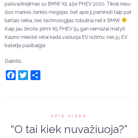
pasivažinėjimas su BMW X5 45e PHEV 2020. Tikrai nesu
šios markės ženklo mėgėjas, bet apie jį paminėti taip pat
kartais reikia, nes technologijas tobulina net ir BMW
Kaip jau žinote, pirmi X5 PHEV (jų gan nemažai matyti
Kauno mieste) retai kada važiuoja EV rėžimu, nes jų EV
baterija pasibaigia
Dalintis:
Facebook
Twitter
Share
APIE VISKĄ
“O tai kiek nuvažiuoja?”