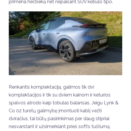
primena hečbeką net nepaisant SUV kėbulo tipo.
Renkantis komplektaciją, galimos tik dvi
komplektacijos ir tik su dviem kainom ir keturios
spalvos atrodo kaip tobulas balansas. Jeigu Lynk &
Co 02 turėtų galimybę įmontuoti kablį vežti
dviračius, tai būtų pasirinkimas per daug stipriai
nesvarstant ir užsimerkiant prieš soft’o tuštumą.