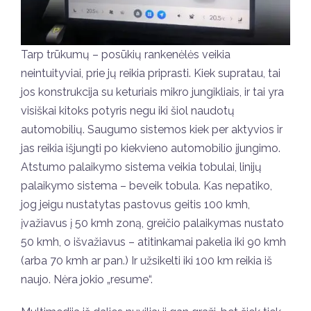
Tarp trūkumų – posūkių rankenėlės veikia
neintuityviai, prie jų reikia priprasti. Kiek supratau, tai
jos konstrukcija su keturiais mikro jungikliais, ir tai yra
visiškai kitoks potyris negu iki šiol naudotų
automobilių. Saugumo sistemos kiek per aktyvios ir
jas reikia išjungti po kiekvieno automobilio įjungimo.
Atstumo palaikymo sistema veikia tobulai, linijų
palaikymo sistema – beveik tobula. Kas nepatiko,
jog jeigu nustatytas pastovus geitis 100 kmh,
įvažiavus į 50 kmh zoną, greičio palaikymas nustato
50 kmh, o išvažiavus – atitinkamai pakelia iki 90 kmh
(arba 70 kmh ar pan.) Ir užsikelti iki 100 km reikia iš
naujo. Nėra jokio „resume“.