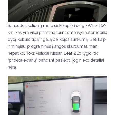
Sąnaudos kelionių metu siekė apie 14~19 kWh / 100
km, kas yra visai priimtina turint omenyje automobilio
dydį, kėbulo tipą ir galią bei kojos sunkumą. Bet, kaip
ir minėjau, programinės įrangos skurdumas man
nepatiko. Toks visiškai Nissan Leaf ZE0 lygio, tik
“pridėta ekranų” bandant paslėpti, jog nieko detaliai
nėra.