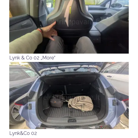
Lynk & Co 02 „More“
Lynk&Co 02