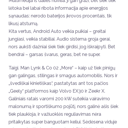
Multimedija iš dalies nuvilia: ji gan graži, bet šiek tiek
lėtoka bei labai ribota informacija apie energijos
sąnaudas: nerodo baterijos įkrovos procentais, tik
likusį atstumą.
Kita vertus, Android Auto veikia puikiai – greitai
jungiasi, veikia stabiliai. Audio sistema groja gerai,
nors aukšti dažniai šiek tiek girdisi, jog iškraipyti. Bet
bendrai – garsas švarus, geras, bet ne super.
Taigi. Man Lynk & Co 02 „More“ – kaip už tiek pinigų
gan galingas, stilingas ir smagus automobilis. Nors ir
„švediškai kinietiškas“, pastatytas ant tos pačios
„Geely“ platformos kaip Volvo EX30 ir Zeekr X.
Galiniais ratais varomi 200 kW suteikia vairavimo
malonumą ir sportiškumo pojūtį, nors galinė ašis šiek
tiek plaukioja, ir važiuoklės reguliavimas nėra
pritaikytas super banguotam keliui. Sėdėsena viduje