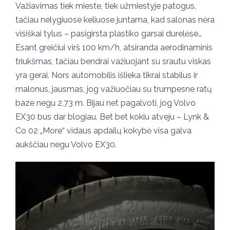
Važiavimas tiek mieste, tiek užmiestyje patogus,
tačiau nelygiuose keliuose juntama, kad salonas nėra
visiškai tylus – pasigirsta plastiko garsai durelėse…
Esant greičiui virš 100 km/h, atsiranda aerodinaminis
triukšmas, tačiau bendrai važiuojant su srautu viskas
yra gerai. Nors automobilis išlieka tikrai stabilus ir
malonus, jausmas, jog važiuočiau su trumpesne ratų
baze negu 2,73 m. Bijau net pagalvoti, jog Volvo
EX30 bus dar blogiau. Bet bet kokiu atveju – Lynk &
Co 02 „More“ vidaus apdailų kokybė visa galva
aukščiau negu Volvo EX30.