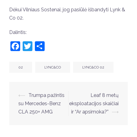
Dėkui Vilniaus Sostenai, jog pasiūlė išbandyti Lynk &
Co 02.
Dalintis:
Facebook
Twitter
Share
02
LYNC&CO
LYNC&CO 02
Post
⟵
Trumpa pažintis
Leaf 8 metų
navigation
su Mercedes-Benz
eksploatacijos skaičiai
CLA 250+ AMG
ir “Ar apsimoka?”
⟶