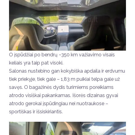
O įspūdžiai po bendrų ~350 km važiavimo visais
keliais yra taip pat visoki.
Salonas nustebino gan kokybiška apdaila ir erdvumu
tiek priekyje, tiek gale – 1,83 m puikiai telpa gale už
savęs. O bagažinės dydis turimiems poreikiams
atrodo visiškai pakankamas. Išorės dizainas gyvai
atrodo gerokai įspūdingiau nei nuotraukose –
sportiškas ir išsiskiriantis.