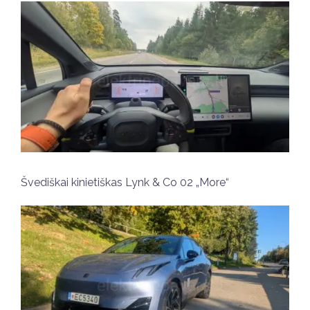
Švediškai kinietiškas Lynk & Co 02 „More“