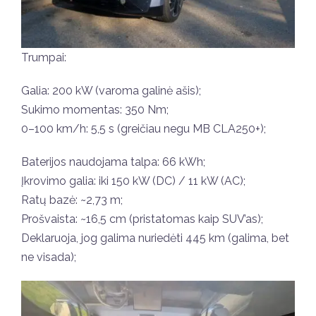
Trumpai:
Galia: 200 kW (varoma galinė ašis);
Sukimo momentas: 350 Nm;
0–100 km/h: 5,5 s (greičiau negu MB CLA250+);
Baterijos naudojama talpa: 66 kWh;
Įkrovimo galia: iki 150 kW (DC) / 11 kW (AC);
Ratų bazė: ~2,73 m;
Prošvaista: ~16,5 cm (pristatomas kaip SUV’as);
Deklaruoja, jog galima nuriedėti 445 km (galima, bet
ne visada);