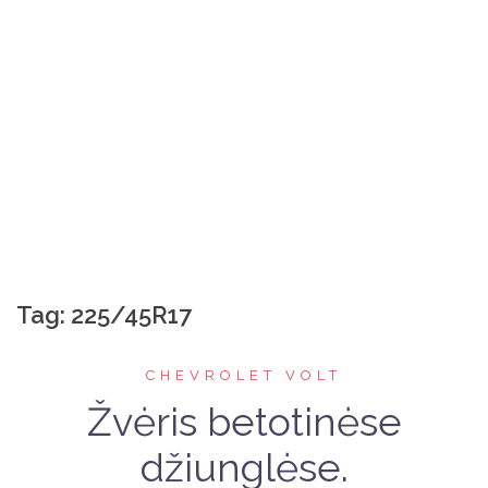
Tag:
225/45R17
CHEVROLET VOLT
Žvėris betotinėse
džiunglėse.