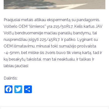
Praėjusiai metais atlikau ekspermentą su pandagomis.
Volterio OEM “išmieros” yra 215/50R17. Kelis kartus JAV
Volt’ų bendruomenėje mačiau panašių bandymų, tai
nusprendžiau įsigyti 225/45R17. Ir patiko. Lyginant su
OEM išmatavimu, minusai toki: sumažėjo prošvaista
~4~5mm, bet miške šis žvėris buvo tik vieną kartą, tad ir
ką besakytų taksistai, man tai neaktualu, ir taškas Ir
labiau jaučiasi
Dalintis:
Facebook
Twitter
Share