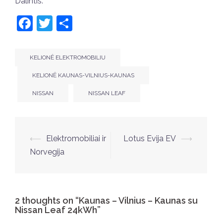
Dalintis:
Facebook
Twitter
Share
KELIONĖ ELEKTROMOBILIU
KELIONĖ KAUNAS-VILNIUS-KAUNAS
NISSAN
NISSAN LEAF
Post
⟵
Elektromobiliai ir
Lotus Evija EV
⟶
navigation
Norvegija
2 thoughts on “
Kaunas – Vilnius – Kaunas su
Nissan Leaf 24kWh
”