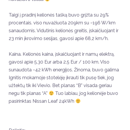
Taigi į pradinį kelionės tašką buvo grįžta su 29%
procentais. viso nuvažiuota 209km su ~196 W/km
sanaudomis. Vidutinis kelionės greitis, įskaičiuojant ir
23 min įkrovimo sesijas, gavosi apie 68,2 km/h.
Kaina. Kelionės kaina, įskaičiuojant ir namų elektrą,
gavosi apie 5,30 Eur arba 2,5 Eur / 100 km. Viso
sunaudota ~42 kWh energijos. Žinoma, buvo galima
Ignitis mokamoje stotelėję įkrauti tik pusę tiek, jog
užtektų tik iki Vievio. Bet planas “B” visada geriau
negu tik planas “A”
Tuo labiau, jog kelionėje buvo
pasirinktas Nissan Leaf 24kWh