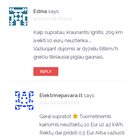
Edma
says:
2020-02-06 AT 15:23
Kaip supratau, kraunantis Ignitis, 209 km
įveikti 10 eurų neužtenka …
Važiuojant dujomis ar dyzeliu 68km/h
greičiu tikriausiai pigiau gaunasi…
REPLY
Elektrinepavara.lt
says:
2020-02-07 AT 20:07
Gerai supratot
Tuometinėmis
kainomis neužtektų 10 Eur už 42 kWh.
Reiktų dar pridėti 0,5 Eur. Arba važiuoti