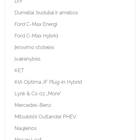
DIY
Durneliai, buduliai ir amebos
Ford C-Max Energi
Ford C-Max Hybrid
Įkrovimo stotelės
Įvairenybės
KET
KIA Optima JF Plug-in Hybrid
Lynk & Co 02 „More“
Mercedes-Benz
Mitsubishi Outlander PHEV
Naujienos
Nissan Leaf