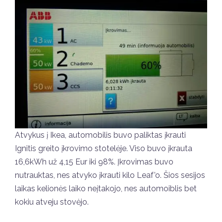
Atvykus į Ikea, automobilis buvo paliktas įkrauti
Ignitis greito įkrovimo stotelėje. Viso buvo įkrauta
16,6kWh už 4,15 Eur iki 98%. Įkrovimas buvo
nutrauktas, nes atvyko įkrauti kilo Leaf’o. Šios sesijos
laikas kelionės laiko neįtakojo, nes automoiblis bet
kokiu atveju stovėjo.