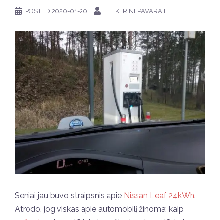
POSTED
2020-01-20
ELEKTRINEPAVARA.LT
Seniai jau buvo straipsnis apie
Nissan Leaf 24kWh
.
Atrodo, jog viskas apie automobilį žinoma: kaip