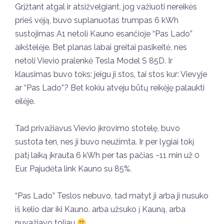
Grįžtant atgal ir atsižvelgiant, jog važiuoti nereikės
prieš vėją, buvo suplanuotas trumpas 6 kWh
sustojimas A1 netoli Kauno esančioje “Pas Lado”
aikštelėje. Bet planas labai greitai pasikeitė, nes
netoli Vievio pralenkė Tesla Model S 85D. Ir
klausimas buvo toks: jeigu ji stos, tai stos kur: Vievyje
ar “Pas Lado”? Bet kokiu atveju būtų reikėję palaukti
eilėje.
Tad privažiavus Vievio įkrovimo stotelę, buvo
sustota ten, nes ji buvo neužimta. Ir per lygiai tokį
patį laiką įkrauta 6 kWh per tas pačias ~11 min už 0
Eur. Pajudėta link Kauno su 85%.
“Pas Lado” Teslos nebuvo, tad matyt ji arba ji nusuko
iš kelio dar iki Kauno. arba užsuko į Kauną, arba
nuvažiavo toliau