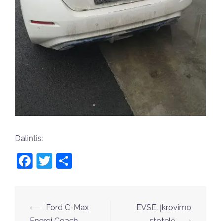
Dalintis:
Facebook
Twitter
Share
Post
⟵
Ford C-Max
EVSE. Įkrovimo
Energi Coach
stotelė
⟶