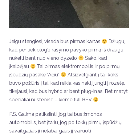
Jeigu stengiesi, visada bus pirmas kartas
Džiugu,
kad per tiek blog’o rašymo pavyko pirmą iš draugų
nukelti bent nuo vieno dyzelio
Sako, kad
įkalbėjau
Tai pirmas elektromobilis, ir po pirmų
įspūdžių pasakė “Ačiū”
Atsižvelgiant į tai, koks
buvo požiūris į tai, kad reikia kas naktį jungti į rozetę,
tikėjausi, kad bus hybrid ar bent plug-in’as. Bet matyt
specialiai nustebino – kieme full BEV
P.S. Galima patikslinti, jog tai bus žmonos
automobilis, bet įtariu, jog po tokių pirmų įspūdžių,
savaitgaliais ji nelabai gaus jį vairuoti