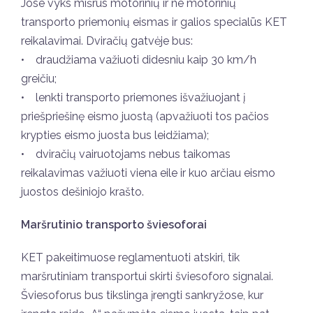
Jose vyks mišrus motorinių ir ne motorinių
transporto priemonių eismas ir galios specialūs KET
reikalavimai. Dviračių gatvėje bus:
• draudžiama važiuoti didesniu kaip 30 km/h
greičiu;
• lenkti transporto priemones išvažiuojant į
priešpriešinę eismo juostą (apvažiuoti tos pačios
krypties eismo juosta bus leidžiama);
• dviračių vairuotojams nebus taikomas
reikalavimas važiuoti viena eile ir kuo arčiau eismo
juostos dešiniojo krašto.
Maršrutinio transporto šviesoforai
KET pakeitimuose reglamentuoti atskiri, tik
maršrutiniam transportui skirti šviesoforo signalai.
Šviesoforus bus tikslinga įrengti sankryžose, kur