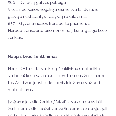
560 Dviračių gatvės pabaiga
Vieta, nuo kurios negalioja eismo tvarką dviračių
gatvėje nustatantys Taisyklių reikalavimai.
857 Gyvenamosios transporto priemonės
Nurodo transporto priemonės rūšį, kuriai galioja kelio
ženklas.
Naujas kelių ženklinimas
Nauju KET nustatytu kelių ženklinimu (motociklo
simboliu) kelio savininkų sprendimu bus ženklinamos
tos A+ eismo juostos, kuriomis leidžiama važiuoti
motociklams.
Įspėjamojo kelio ženklo „Vaikai“ atvaizdu galės būti
ženklinami kelio ruožai, kur važiuojamojoje dalyje gali
būti vaikų – prie darželių, mokyklų, žaidimų aikštelių