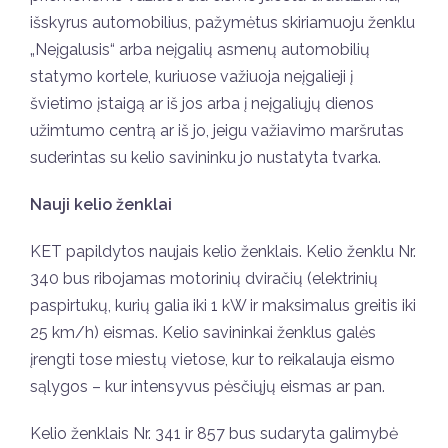
išskyrus automobilius, pažymėtus skiriamuoju ženklu
„Neįgalusis“ arba neįgalių asmenų automobilių
statymo kortele, kuriuose važiuoja neįgalieji į
švietimo įstaigą ar iš jos arba į neįgaliųjų dienos
užimtumo centrą ar iš jo, jeigu važiavimo maršrutas
suderintas su kelio savininku jo nustatyta tvarka.
Nauji kelio ženklai
KET papildytos naujais kelio ženklais. Kelio ženklu Nr.
340 bus ribojamas motorinių dviračių (elektrinių
paspirtukų, kurių galia iki 1 kW ir maksimalus greitis iki
25 km/h) eismas. Kelio savininkai ženklus galės
įrengti tose miestų vietose, kur to reikalauja eismo
sąlygos – kur intensyvus pėsčiųjų eismas ar pan.
Kelio ženklais Nr. 341 ir 857 bus sudaryta galimybė