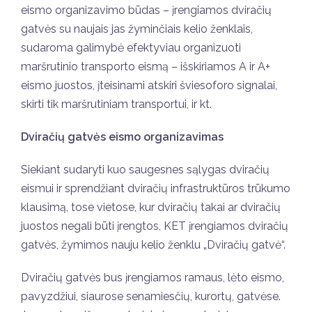
eismo organizavimo būdas – įrengiamos dviračių
gatvės su naujais jas žyminčiais kelio ženklais,
sudaroma galimybė efektyviau organizuoti
maršrutinio transporto eismą – išskiriamos A ir A+
eismo juostos, įteisinami atskiri šviesoforo signalai,
skirti tik maršrutiniam transportui, ir kt.
Dviračių gatvės eismo organizavimas
Siekiant sudaryti kuo saugesnes sąlygas dviračių
eismui ir sprendžiant dviračių infrastruktūros trūkumo
klausimą, tose vietose, kur dviračių takai ar dviračių
juostos negali būti įrengtos, KET įrengiamos dviračių
gatvės, žymimos nauju kelio ženklu „Dviračių gatvė“.
Dviračių gatvės bus įrengiamos ramaus, lėto eismo,
pavyzdžiui, siaurose senamiesčių, kurortų, gatvėse.