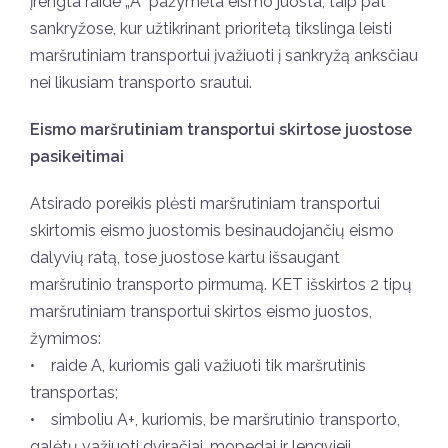
įrengta raide „A“ pažymėta eismo juosta, taip pat
sankryžose, kur užtikrinant prioritetą tikslinga leisti
maršrutiniam transportui įvažiuoti į sankryžą anksčiau
nei likusiam transporto srautui.
Eismo maršrutiniam transportui skirtose juostose
pasikeitimai
Atsirado poreikis plėsti maršrutiniam transportui
skirtomis eismo juostomis besinaudojančių eismo
dalyvių ratą, tose juostose kartu išsaugant
maršrutinio transporto pirmumą. KET išskirtos 2 tipų
maršrutiniam transportui skirtos eismo juostos,
žymimos:
• raide A, kuriomis gali važiuoti tik maršrutinis
transportas;
• simboliu A+, kuriomis, be maršrutinio transporto,
galėtų važiuoti dviračiai, mopedai ir lengvieji