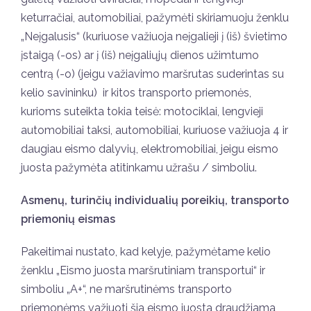
keturračiai, automobiliai, pažymėti skiriamuoju ženklu
„Neįgalusis“ (kuriuose važiuoja neįgalieji į (iš) švietimo
įstaigą (-os) ar į (iš) neįgaliųjų dienos užimtumo
centrą (-o) (jeigu važiavimo maršrutas suderintas su
kelio savininku) ir kitos transporto priemonės,
kurioms suteikta tokia teisė: motociklai, lengvieji
automobiliai taksi, automobiliai, kuriuose važiuoja 4 ir
daugiau eismo dalyvių, elektromobiliai, jeigu eismo
juosta pažymėta atitinkamu užrašu / simboliu.
Asmenų, turinčių individualių poreikių, transporto
priemonių eismas
Pakeitimai nustato, kad kelyje, pažymėtame kelio
ženklu „Eismo juosta maršrutiniam transportui“ ir
simboliu „A+“, ne maršrutinėms transporto
priemonėms važiuoti šia eismo juosta draudžiama,