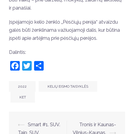
ir panašiai.
Įspėjamojo kelio ženklo „Pėsčiųjų perėja“ atvaizdu
galės būti ženklinama važiuojamoji dalis, kur būtina
įspėti apie artėjimą prie pėsčiųjų perėjos.
Dalintis:
Facebook
Twitter
Share
2022
KELIŲ EISMO TAISYKLĖS
KET
Post
⟵
Smart #1. SUV.
Tronis ir Kaunas-
navigation
Taip, SUV.
Vilnius-Kaunas.
⟶