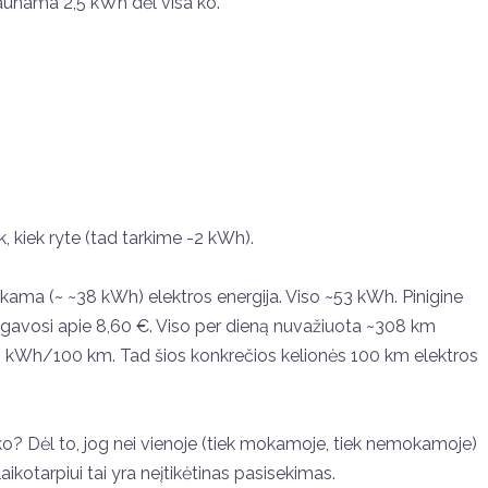
kraunama 2,5 kWh dėl visa ko.
k, kiek ryte (tad tarkime -2 kWh).
a (~ ~38 kWh) elektros energija. Viso ~53 kWh. Pinigine
ra) gavosi apie 8,60 €. Viso per dieną nuvažiuota ~308 km
2 kWh/100 km. Tad šios konkrečios kelionės 100 km elektros
ko? Dėl to, jog nei vienoje (tiek mokamoje, tiek nemokamoje)
laikotarpiui tai yra neįtikėtinas pasisekimas.