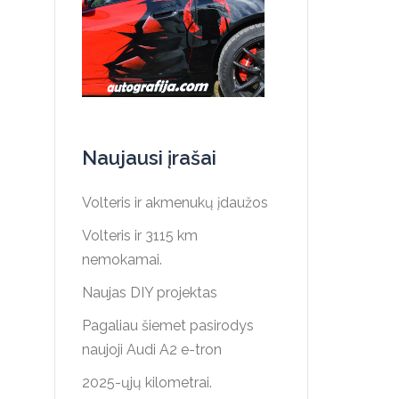
Naujausi įrašai
Volteris ir akmenukų įdaužos
Volteris ir 3115 km
nemokamai.
Naujas DIY projektas
Pagaliau šiemet pasirodys
naujoji Audi A2 e-tron
2025-ųjų kilometrai.