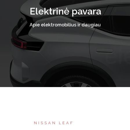
Skip
Elektrinė pavara
to
content
Apie elektromobilius ir daugiau
NISSAN LEAF