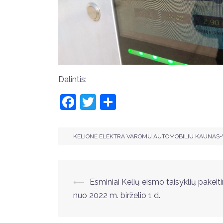
Dalintis:
Facebook
Twitter
Share
KELIONĖ ELEKTRA VAROMU AUTOMOBILIU KAUNAS-
Post
⟵
Esminiai Kelių eismo taisyklių pakeit
nuo 2022 m. birželio 1 d.
navigation