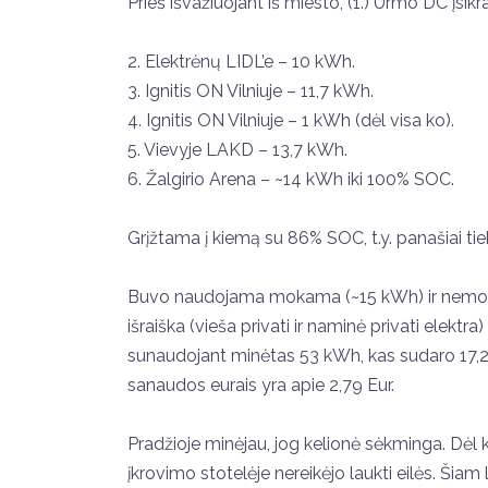
Prieš išvažiuojant iš miesto, (1.) Urmo DC įsi
2. Elektrėnų LIDL’e – 10 kWh.
3. Ignitis ON Vilniuje – 11,7 kWh.
4. Ignitis ON Vilniuje – 1 kWh (dėl visa ko).
5. Vievyje LAKD – 13,7 kWh.
6. Žalgirio Arena – ~14 kWh iki 100% SOC.
Grįžtama į kiemą su 86% SOC, t.y. panašiai tie
Buvo naudojama mokama (~15 kWh) ir nemokam
išraiška (vieša privati ir naminė privati elekt
sunaudojant minėtas 53 kWh, kas sudaro 17,
sanaudos eurais yra apie 2,79 Eur.
Pradžioje minėjau, jog kelionė sėkminga. Dėl 
įkrovimo stotelėje nereikėjo laukti eilės. Šiam 