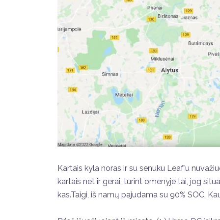
Kartais kyla noras ir su senuku Leaf’u nuvažiuo
kartais net ir gerai, turint omenyje tai, jog si
kas.Taigi, iš namų pajudama su 90% SOC. Kau