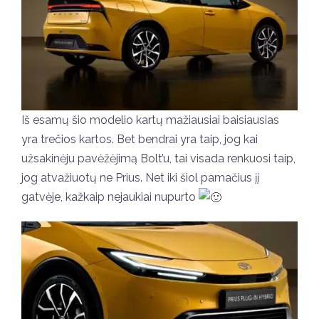
Iš esamų šio modelio kartų mažiausiai baisiausias
yra trečios kartos. Bet bendrai yra taip, jog kai
užsakinėju pavėžėjimą Bolt’u, tai visada renkuosi taip,
jog atvažiuotų ne Prius. Net iki šiol pamačius įį
gatvėje, kažkaip nejaukiai nupurto