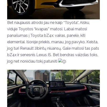
Bet naujausis atrodo jau ne kaip “Toyota”. Aišku,
viduje Toyotos “kvapas” matosi. Labai matosi
panašumas į Toyota bZ4x: vairas, panelė, kiti
elementai. Išorėje priekis, manau, jog pavyko. Keista,
jog turi Renault žibintų niuansų. Gale matosi tas pats
bZ4x ir senesnis Lexus IS. Bet bendras vaizdas toks,
jog net norėčiau tokį paturėti