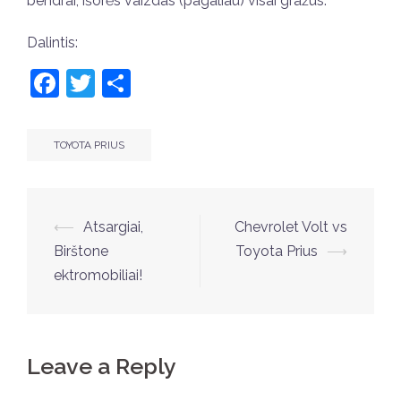
bendrai, išorės vaizdas (pagaliau) visai gražus.
Dalintis:
Facebook
Twitter
Share
TOYOTA PRIUS
Post
⟵
Atsargiai,
Chevrolet Volt vs
navigation
Birštone
Toyota Prius
⟶
ektromobiliai!
Leave a Reply