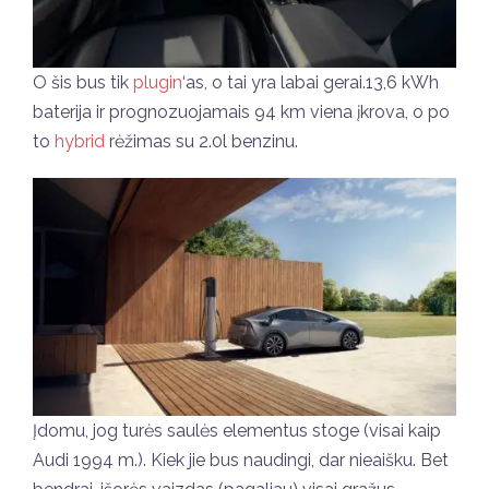
O šis bus tik
plugin
‘as, o tai yra labai gerai.13,6 kWh
baterija ir prognozuojamais 94 km viena įkrova, o po
to
hybrid
rėžimas su 2.0l benzinu.
Įdomu, jog turės saulės elementus stoge (visai kaip
Audi 1994 m.). Kiek jie bus naudingi, dar nieaišku. Bet