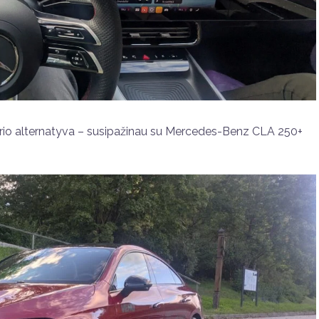
terio alternatyva – susipažinau su Mercedes-Benz CLA 250+