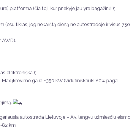
 platforma (čia toji, kur priekyje jau yra bagažinė!);
(esu tikras, jog nekarštą dieną ne autostradoje ir visus 750
ir AWD).
s elektroniškai);
Max įkrovimo galia ~350 kW (vidutiniškai iki 80% pagal
nėjimą.
 geriausia autostrada Lietuvoje – A5, lengvu užmiesčiu eismo
 ~82 km.