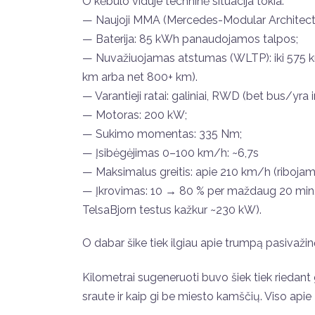
O kėbulo viduje techninė situacija tokia:
— Naujoji MMA (Mercedes-Modular Architecture)
— Baterija: 85 kWh panaudojamos talpos;
— Nuvažiuojamas atstumas (WLTP): iki 575 km 
km arba net 800+ km).
— Varantieji ratai: galiniai, RWD (bet bus/yra 
— Motoras: 200 kW;
— Sukimo momentas: 335 Nm;
— Įsibėgėjimas 0–100 km/h: ~6,7s
— Maksimalus greitis: apie 210 km/h (ribojama
— Įkrovimas: 10 → 80 % per maždaug 20 min. 
TelsaBjorn testus kažkur ~230 kW).
O dabar šike tiek ilgiau apie trumpą pasivaži
Kilometrai sugeneruoti buvo šiek tiek riedant
sraute ir kaip gi be miesto kamščių. Viso apie