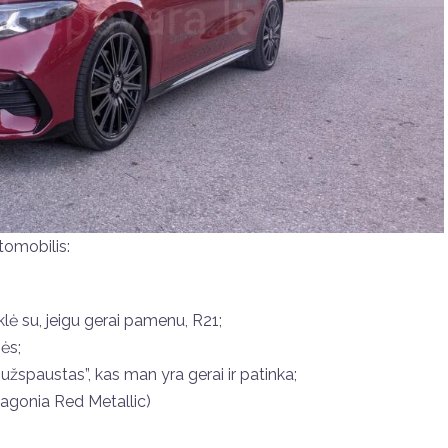
tomobilis:
lė su, jeigu gerai pamenu, R21;
ės;
 “užspaustas”, kas man yra gerai ir patinka;
agonia Red Metallic)