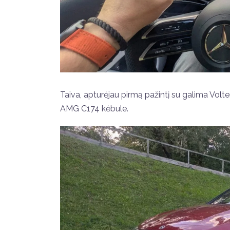
Taiva, apturėjau pirmą pažintį su galima Vol
AMG C174 kėbule.