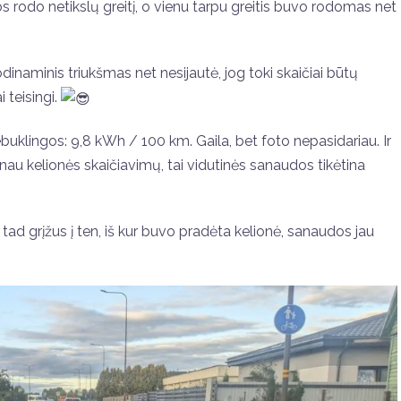
 rodo netikslų greitį, o vienu tarpu greitis buvo rodomas net
dinaminis triukšmas net nesijautė, jog toki skaičiai būtų
 teisingi.
uklingos: 9,8 kWh / 100 km. Gaila, bet foto nepasidariau. Ir
inau kelionės skaičiavimų, tai vidutinės sanaudos tikėtina
tad grįžus į ten, iš kur buvo pradėta kelionė, sanaudos jau