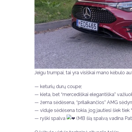
Jeigu trumpai, tai yra visiškai mano kėbulo au
— keturių durų coupe;
— kieta, bet “mercediškai elegantiška” važiuok
— žema sėdėsena, “prilaikančios” AMG sėdyn
— viduje sėdėsena tokia, jog jautiesi šiek tiek
— ryški spalva
(MB šią spalvą vadina Pat