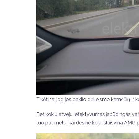
Tikėtina, jog jos pakilo dėl eismo kamščių ir
Bet kokiu atveju, efektyvumas įspūdingas važ
tuo pat metu, kai dešinė koja išlaisvina AMG 