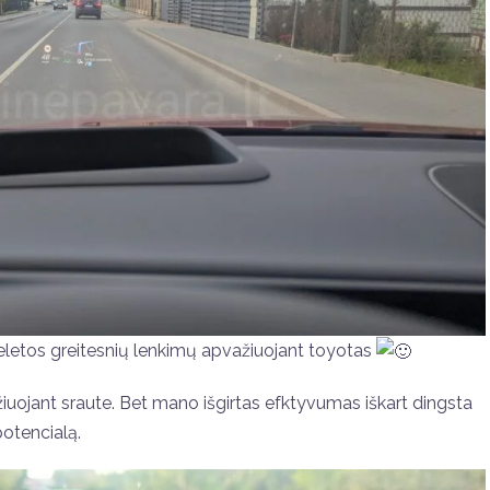
 keletos greitesnių lenkimų apvažiuojant toyotas
iuojant sraute. Bet mano išgirtas efktyvumas iškart dingsta
potencialą.