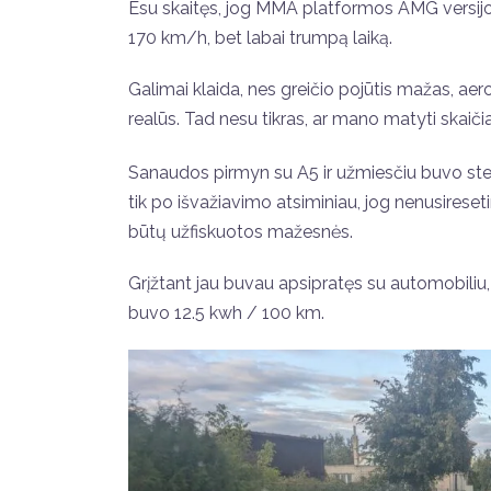
Esu skaitęs, jog MMA platformos AMG versijos
170 km/h, bet labai trumpą laiką.
Galimai klaida, nes greičio pojūtis mažas, aero
realūs. Tad nesu tikras, ar mano matyti skaičiai
Sanaudos pirmyn su A5 ir užmiesčiu buvo steb
tik po išvažiavimo atsiminiau, jog nenusireset
būtų užfiskuotos mažesnės.
Grįžtant jau buvau apsipratęs su automobiliu, 
buvo 12.5 kwh / 100 km.