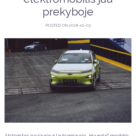
prekyboje
POSTED ON
2018-10-03
Atskleistos naujausio ir laukiamiausio „Hyundai“ modelio