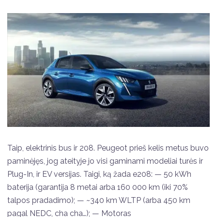
Taip, elektrinis bus ir 208. Peugeot prieš kelis metus buvo
paminėjęs, jog ateityje jo visi gaminami modeliai turės ir
Plug-In, ir EV versijas. Taigi, ką žada e208: — 50 kWh
baterija (garantija 8 metai arba 160 000 km (iki 70%
talpos pradadimo); — ~340 km WLTP (arba 450 km
pagal NEDC, cha cha…); — Motoras