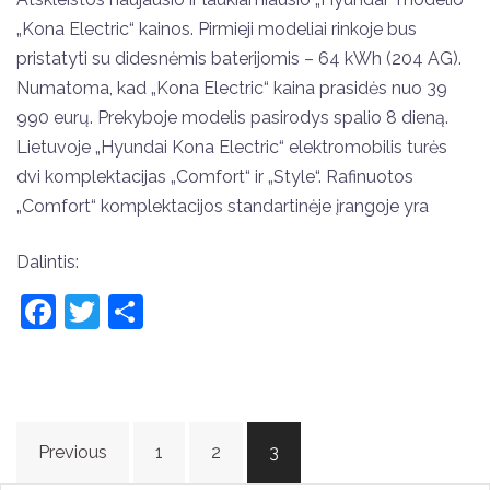
„Kona Electric“ kainos. Pirmieji modeliai rinkoje bus
pristatyti su didesnėmis baterijomis – 64 kWh (204 AG).
Numatoma, kad „Kona Electric“ kaina prasidės nuo 39
990 eurų. Prekyboje modelis pasirodys spalio 8 dieną.
Lietuvoje „Hyundai Kona Electric“ elektromobilis turės
dvi komplektacijas „Comfort“ ir „Style“. Rafinuotos
„Comfort“ komplektacijos standartinėje įrangoje yra
Dalintis:
Facebook
Twitter
Share
Posts
Previous
1
2
3
pagination