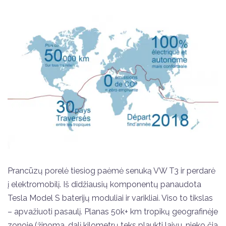
Prancūzų porelė tiesiog paėmė senuką VW T3 ir perdarė
į elektromobilį. Iš didžiausių komponentų panaudota
Tesla Model S baterijų moduliai ir varikliai. Viso to tikslas
– apvažiuoti pasaulį. Planas 50k+ km tropikų geografinėje
zonoje (žinoma, dalį kilometrų teks plaukti laivu, nieko čia